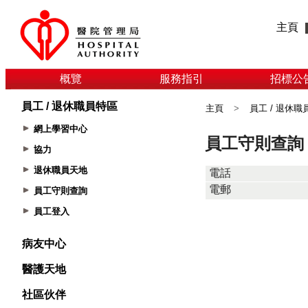
主頁
概覽
服務指引
招標公
員工 / 退休職員特區
主頁
>
員工 / 退休職
網上學習中心
協力
退休職員天地
員工守則查詢
員工登入
病友中心
醫護天地
社區伙伴