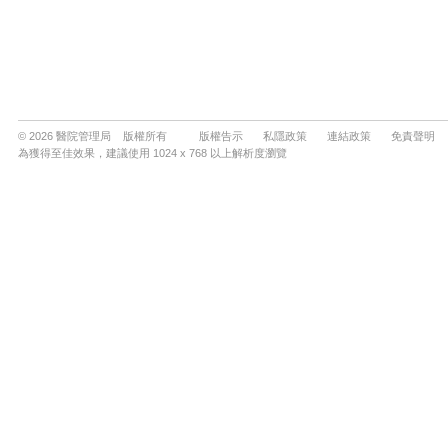
© 2026 醫院管理局 版權所有
版權告示
私隱政策
連結政策
免責聲明
為獲得至佳效果，建議使用 1024 x 768 以上解析度瀏覽