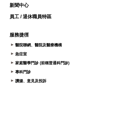
新聞中心
員工 / 退休職員特區
服務捷徑
醫院聯網、醫院及醫療機構
急症室
家庭醫學門診 (前稱普通科門診)
專科門診
讚揚、意見及投訴