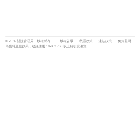
© 2026 醫院管理局 版權所有
版權告示
私隱政策
連結政策
免責聲明
為獲得至佳效果，建議使用 1024 x 768 以上解析度瀏覽