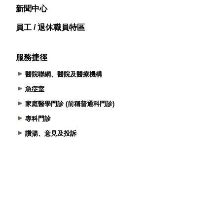
新聞中心
員工 / 退休職員特區
服務捷徑
醫院聯網、醫院及醫療機構
急症室
家庭醫學門診 (前稱普通科門診)
專科門診
讚揚、意見及投訴