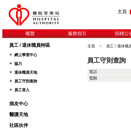
主頁
概覽
服務指引
招標公
員工 / 退休職員特區
主頁
>
員工 / 退休職
網上學習中心
協力
退休職員天地
員工守則查詢
員工登入
病友中心
醫護天地
社區伙伴