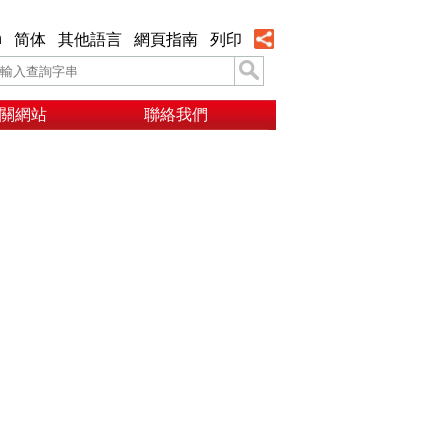
h
简体
其他語言
網頁指南
列印
關網站
聯絡我們