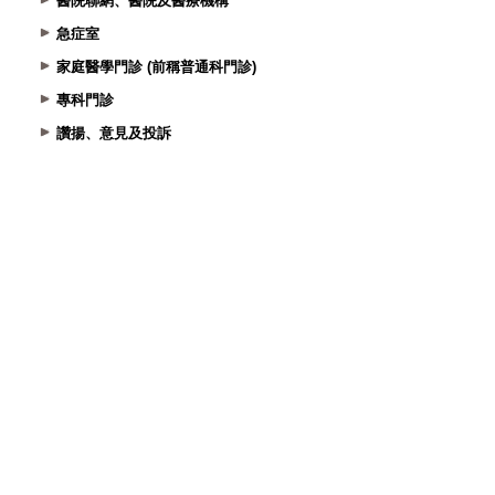
醫院聯網、醫院及醫療機構
急症室
家庭醫學門診 (前稱普通科門診)
專科門診
讚揚、意見及投訴