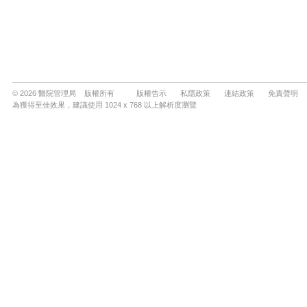
© 2026 醫院管理局 版權所有
版權告示
私隱政策
連結政策
免責聲明
為獲得至佳效果，建議使用 1024 x 768 以上解析度瀏覽