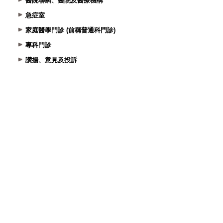
醫院聯網、醫院及醫療機構
急症室
家庭醫學門診 (前稱普通科門診)
專科門診
讚揚、意見及投訴