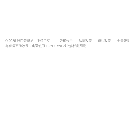
© 2026 醫院管理局 版權所有
版權告示
私隱政策
連結政策
免責聲明
為獲得至佳效果，建議使用 1024 x 768 以上解析度瀏覽