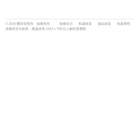
© 2026 醫院管理局 版權所有
版權告示
私隱政策
連結政策
免責聲明
為獲得至佳效果，建議使用 1024 x 768 以上解析度瀏覽