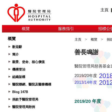
主頁
概覽
服務指引
招標公
概覽
主頁
>
概覽
>
捐
歡迎辭
簡介
願景、使命、核心價值
機構管治
組織架構
醫院聯網、醫院及醫療機構
Blog 147B
捐款予醫院管理局
醫院管理局附例