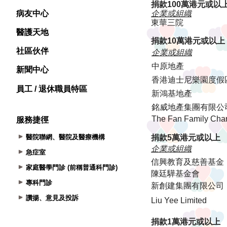
病友中心
醫護天地
社區伙伴
新聞中心
員工 / 退休職員特區
服務捷徑
醫院聯網、醫院及醫療機構
急症室
家庭醫學門診 (前稱普通科門診)
專科門診
讚揚、意見及投訴