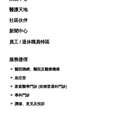
醫護天地
社區伙伴
新聞中心
員工 / 退休職員特區
服務捷徑
醫院聯網、醫院及醫療機構
急症室
家庭醫學門診 (前稱普通科門診)
專科門診
讚揚、意見及投訴