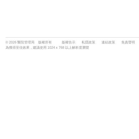
© 2026 醫院管理局 版權所有
版權告示
私隱政策
連結政策
免責聲明
為獲得至佳效果，建議使用 1024 x 768 以上解析度瀏覽