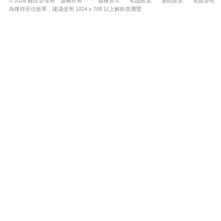
© 2026 醫院管理局 版權所有
版權告示
私隱政策
連結政策
免責聲明
為獲得至佳效果，建議使用 1024 x 768 以上解析度瀏覽