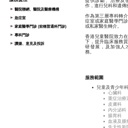
醫院聯網、醫院及醫療機構
急症室
家庭醫學門診 (前稱普通科門診)
專科門診
讚揚、意見及投訴