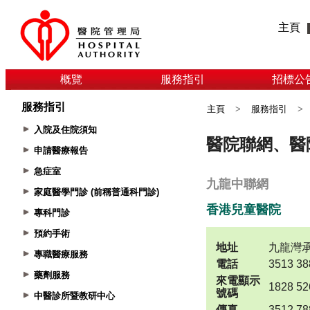
主頁
概覽
服務指引
招標公
服務指引
主頁
>
服務指引
>
入院及住院須知
申請醫療報告
急症室
家庭醫學門診 (前稱普通科門診)
專科門診
預約手術
專職醫療服務
藥劑服務
中醫診所暨教研中心