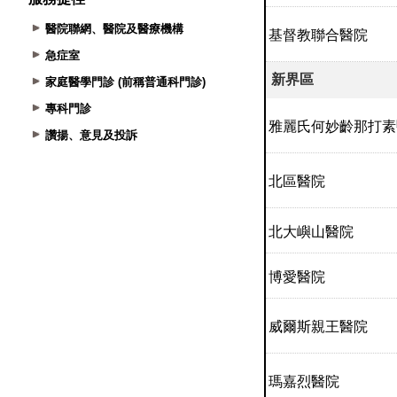
醫院聯網、醫院及醫療機構
急症室
家庭醫學門診 (前稱普通科門診)
專科門診
讚揚、意見及投訴