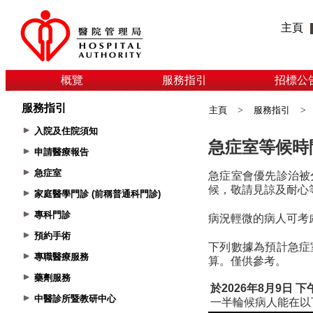
主頁
概覽
服務指引
招標公
服務指引
主頁
>
服務指引
>
入院及住院須知
申請醫療報告
急症室
家庭醫學門診 (前稱普通科門診)
專科門診
預約手術
專職醫療服務
藥劑服務
中醫診所暨教研中心