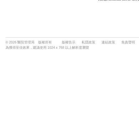
© 2026 醫院管理局 版權所有
版權告示
私隱政策
連結政策
免責聲明
為獲得至佳效果，建議使用 1024 x 768 以上解析度瀏覽