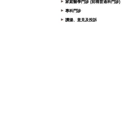
家庭醫學門診 (前稱普通科門診)
專科門診
讚揚、意見及投訴