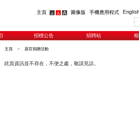
Englis
主頁
圖像版
手機應用程式
引
招標公告
招聘站
相
主頁
>
器官捐贈活動