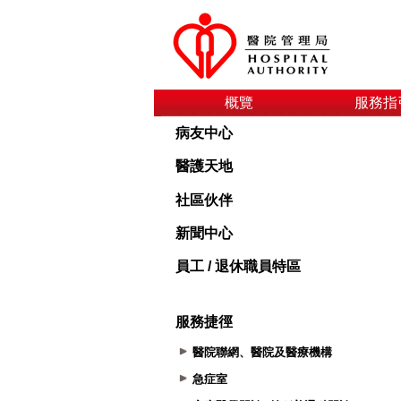
概覽
服務指
病友中心
醫護天地
社區伙伴
新聞中心
員工 / 退休職員特區
服務捷徑
醫院聯網、醫院及醫療機構
急症室