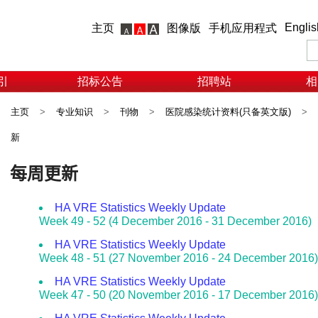
Englis
主页
图像版
手机应用程式
引
招标公告
招聘站
相
主页
>
专业知识
>
刊物
>
医院感染统计资料(只备英文版)
>
新