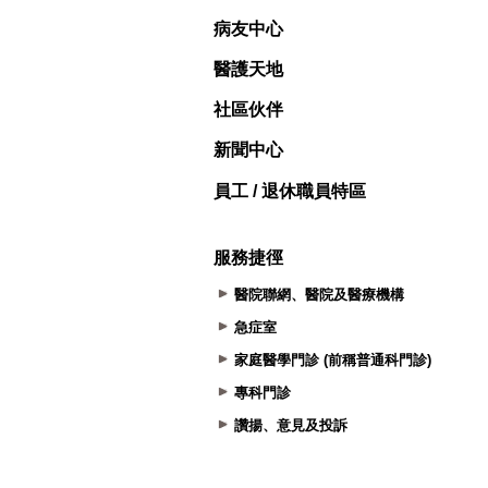
病友中心
醫護天地
社區伙伴
新聞中心
員工 / 退休職員特區
服務捷徑
醫院聯網、醫院及醫療機構
急症室
家庭醫學門診 (前稱普通科門診)
專科門診
讚揚、意見及投訴