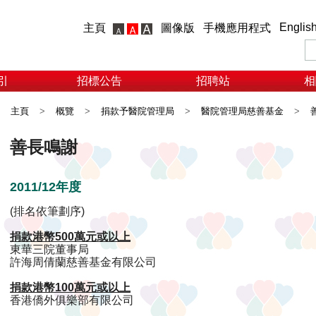
Englis
主頁
圖像版
手機應用程式
引
招標公告
招聘站
相
主頁
>
概覽
>
捐款予醫院管理局
>
醫院管理局慈善基金
>