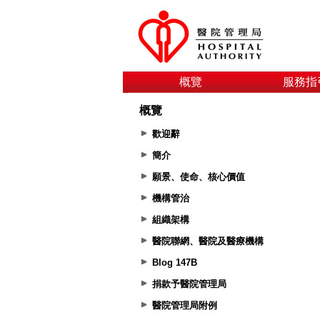
概覽
服務指
概覽
歡迎辭
簡介
願景、使命、核心價值
機構管治
組織架構
醫院聯網、醫院及醫療機構
Blog 147B
捐款予醫院管理局
醫院管理局附例