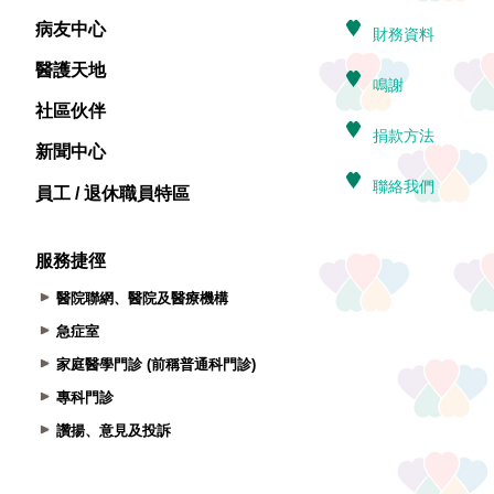
病友中心
醫護天地
社區伙伴
新聞中心
員工 / 退休職員特區
服務捷徑
醫院聯網、醫院及醫療機構
急症室
家庭醫學門診 (前稱普通科門診)
專科門診
讚揚、意見及投訴