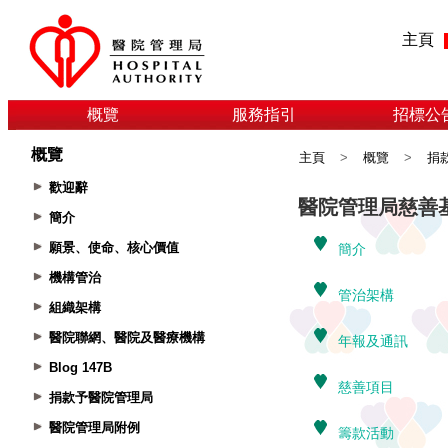
主頁
概覽
服務指引
招標公
概覽
主頁
>
概覽
>
捐
歡迎辭
簡介
願景、使命、核心價值
機構管治
組織架構
醫院聯網、醫院及醫療機構
Blog 147B
捐款予醫院管理局
醫院管理局附例