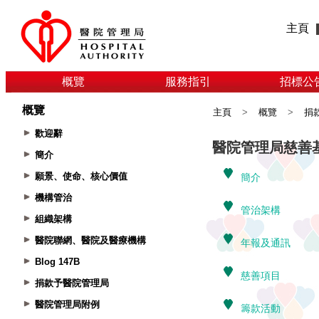
主頁
概覽
服務指引
招標公
概覽
主頁
>
概覽
>
捐
歡迎辭
簡介
願景、使命、核心價值
機構管治
組織架構
醫院聯網、醫院及醫療機構
Blog 147B
捐款予醫院管理局
醫院管理局附例