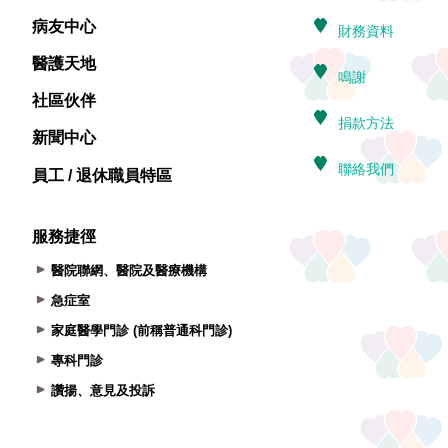
病友中心
醫護天地
社區伙伴
新聞中心
員工 / 退休職員特區
服務捷徑
醫院聯網、醫院及醫療機構
急症室
家庭醫學門診 (前稱普通科門診)
專科門診
讚揚、意見及投訴