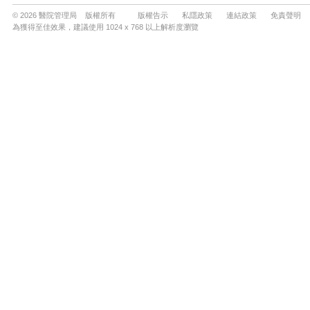
© 2026 醫院管理局 版權所有
版權告示
私隱政策
連結政策
免責聲明
為獲得至佳效果，建議使用 1024 x 768 以上解析度瀏覽