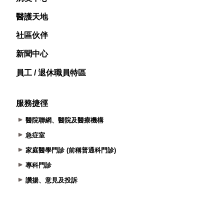
醫護天地
社區伙伴
新聞中心
員工 / 退休職員特區
服務捷徑
醫院聯網、醫院及醫療機構
急症室
家庭醫學門診 (前稱普通科門診)
專科門診
讚揚、意見及投訴