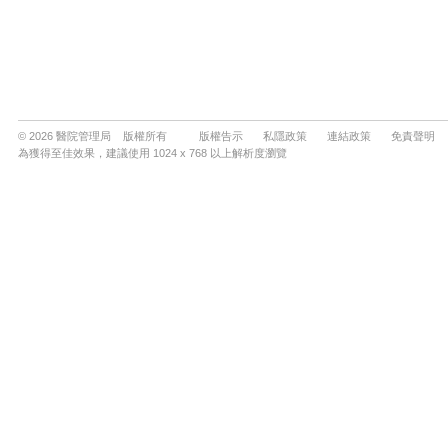
© 2026 醫院管理局 版權所有
版權告示
私隱政策
連結政策
免責聲明
為獲得至佳效果，建議使用 1024 x 768 以上解析度瀏覽