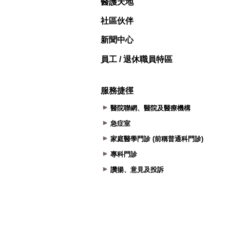
醫護天地
社區伙伴
新聞中心
員工 / 退休職員特區
服務捷徑
醫院聯網、醫院及醫療機構
急症室
家庭醫學門診 (前稱普通科門診)
專科門診
讚揚、意見及投訴