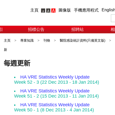
Englis
主頁
圖像版
手機應用程式
引
招標公告
招聘站
相
主頁
>
專業知識
>
刊物
>
醫院感染統計資料(只備英文版)
>
新