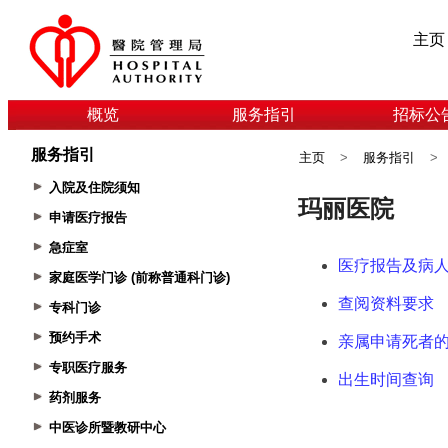
主页
概览
服务指引
招标公
服务指引
主页
>
服务指引
>
入院及住院须知
申请医疗报告
急症室
家庭医学门诊 (前称普通科门诊)
专科门诊
预约手术
专职医疗服务
药剂服务
中医诊所暨教研中心