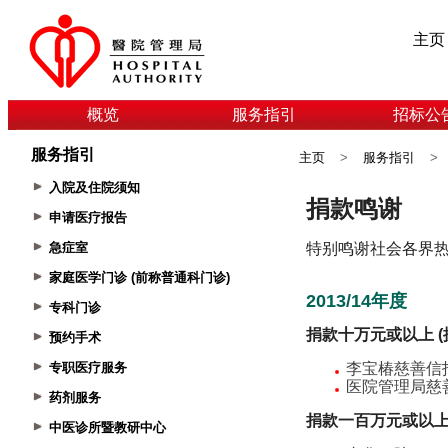
主页
概览
服务指引
招标公
服务指引
主页
>
服务指引
>
入院及住院须知
申请医疗报告
急症室
家庭医学门诊 (前称普通科门诊)
专科门诊
预约手术
专职医疗服务
药剂服务
中医诊所暨教研中心