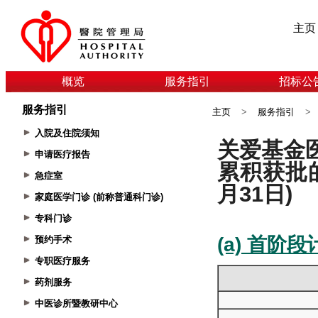
主页
概览
服务指引
招标公
服务指引
主页
>
服务指引
>
入院及住院须知
申请医疗报告
急症室
家庭医学门诊 (前称普通科门诊)
专科门诊
预约手术
专职医疗服务
药剂服务
中医诊所暨教研中心