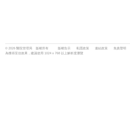
© 2026 醫院管理局 版權所有
版權告示
私隱政策
連結政策
免責聲明
為獲得至佳效果，建議使用 1024 x 768 以上解析度瀏覽