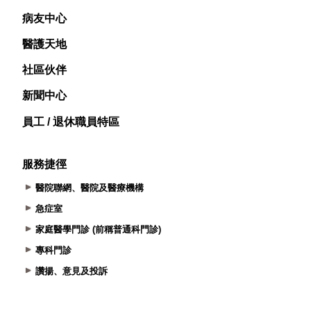
病友中心
醫護天地
社區伙伴
新聞中心
員工 / 退休職員特區
服務捷徑
醫院聯網、醫院及醫療機構
急症室
家庭醫學門診 (前稱普通科門診)
專科門診
讚揚、意見及投訴