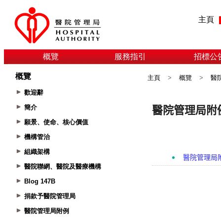
主頁
概覽
服務指引
招標公
概覽
主頁
>
概覽
>
醫
歡迎辭
簡介
願景、使命、核心價值
機構管治
組織架構
醫院聯網、醫院及醫療機構
Blog 147B
捐款予醫院管理局
醫院管理局附例