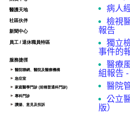
醫護天地
社區伙伴
新聞中心
員工 / 退休職員特區
服務捷徑
醫院聯網、醫院及醫療機構
急症室
家庭醫學門診 (前稱普通科門診)
專科門診
讚揚、意見及投訴