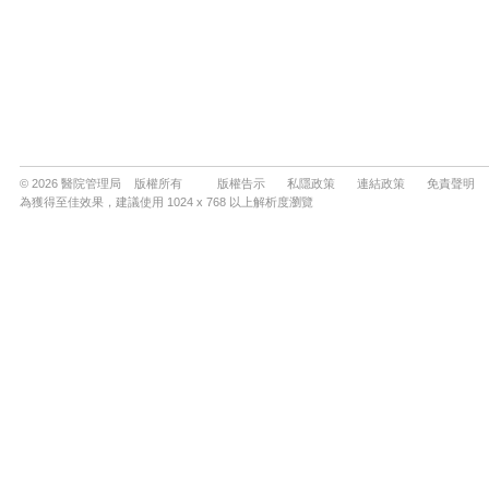
© 2026 醫院管理局 版權所有
版權告示
私隱政策
連結政策
免責聲明
為獲得至佳效果，建議使用 1024 x 768 以上解析度瀏覽