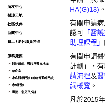
病友中心
醫護天地
社區伙伴
新聞中心
員工 / 退休職員特區
服務捷徑
醫院聯網、醫院及醫療機構
急症室
家庭醫學門診 (前稱普通科門診)
專科門診
讚揚、意見及投訴