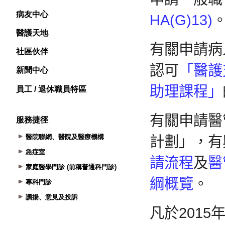
病友中心
醫護天地
社區伙伴
新聞中心
員工 / 退休職員特區
服務捷徑
醫院聯網、醫院及醫療機構
急症室
家庭醫學門診 (前稱普通科門診)
專科門診
讚揚、意見及投訴