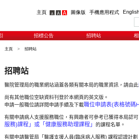
Englis
主頁
圖像版
手機應用程式
引
招標公告
招聘站
相
主頁
>
招聘站