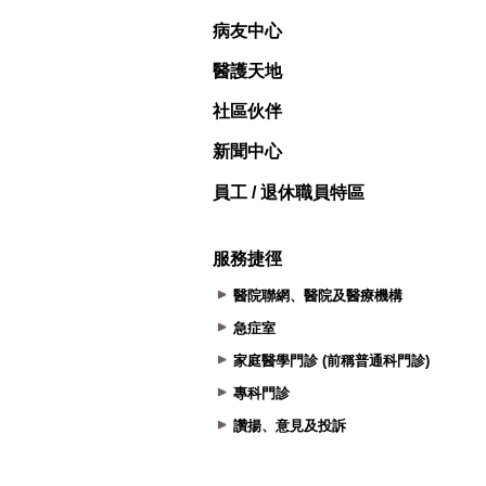
病友中心
醫護天地
社區伙伴
新聞中心
員工 / 退休職員特區
服務捷徑
醫院聯網、醫院及醫療機構
急症室
家庭醫學門診 (前稱普通科門診)
專科門診
讚揚、意見及投訴