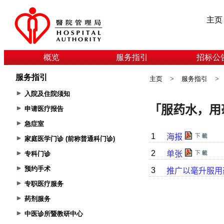
主页
概览
服务指引
招标公
服务指引
主页
>
服务指引
>
入院及住院须知
申请医疗报告
急症室
家庭医学门诊 (前称普通科门诊)
专科门诊
预约手术
专职医疗服务
药剂服务
中医诊所暨教研中心