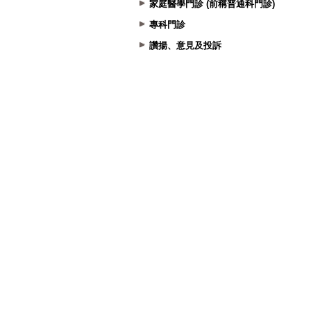
家庭醫學門診 (前稱普通科門診)
專科門診
讚揚、意見及投訴