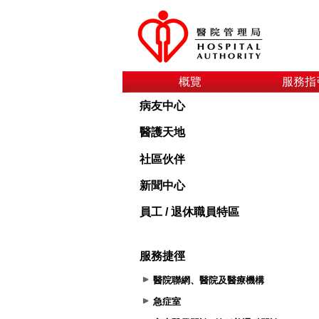
概覽
服務指
病友中心
醫護天地
社區伙伴
新聞中心
員工 / 退休職員特區
服務捷徑
醫院聯網、醫院及醫療機構
急症室