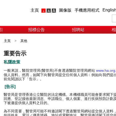
Englis
主頁
圖像版
手機應用程式
引
招標公告
招聘站
相
主頁
>
其他