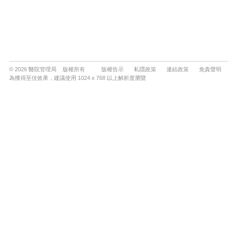
© 2026 醫院管理局 版權所有
版權告示
私隱政策
連結政策
免責聲明
為獲得至佳效果，建議使用 1024 x 768 以上解析度瀏覽