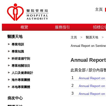
主頁
概覽
服務指引
招標公
醫護天地
主頁
>
醫護天地
>
專業培訓
Annual Report on Sentine
專業知識
科研道德守則
專業相關項目
人口及健康統計
海外專業團體
本地專業團體
病友中心