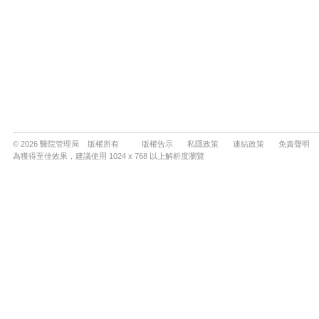
© 2026 醫院管理局 版權所有
版權告示
私隱政策
連結政策
免責聲明
為獲得至佳效果，建議使用 1024 x 768 以上解析度瀏覽