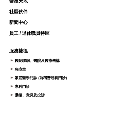
醫護天地
社區伙伴
新聞中心
員工 / 退休職員特區
服務捷徑
醫院聯網、醫院及醫療機構
急症室
家庭醫學門診 (前稱普通科門診)
專科門診
讚揚、意見及投訴