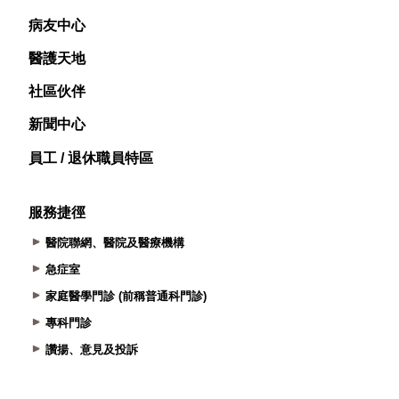
病友中心
醫護天地
社區伙伴
新聞中心
員工 / 退休職員特區
服務捷徑
醫院聯網、醫院及醫療機構
急症室
家庭醫學門診 (前稱普通科門診)
專科門診
讚揚、意見及投訴