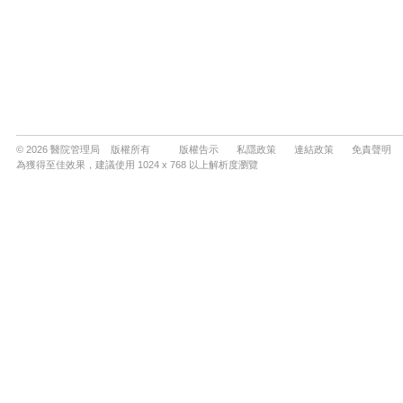
© 2026 醫院管理局 版權所有
版權告示
私隱政策
連結政策
免責聲明
為獲得至佳效果，建議使用 1024 x 768 以上解析度瀏覽