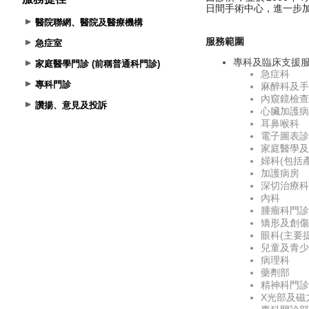
醫院聯網、醫院及醫療機構
急症室
家庭醫學門診 (前稱普通科門診)
專科門診
讚揚、意見及投訴