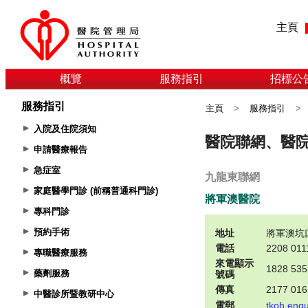
主頁
概覽
服務指引
招標公
服務指引
主頁
>
服務指引
>
入院及住院須知
申請醫療報告
急症室
家庭醫學門診 (前稱普通科門診)
專科門診
預約手術
專職醫療服務
藥劑服務
中醫診所暨教研中心