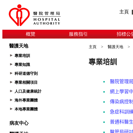
主頁
概覽
服務指引
招標公
醫護天地
主頁
>
醫護天地
>
專業培訓
專業知識
科研道德守則
專業相關項目
人口及健康統計
海外專業團體
本地專業團體
病友中心