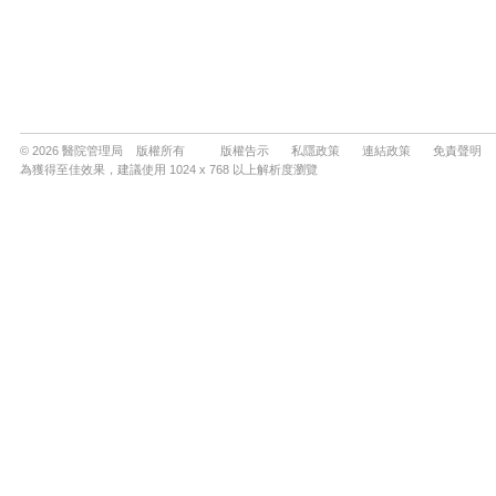
© 2026 醫院管理局 版權所有
版權告示
私隱政策
連結政策
免責聲明
為獲得至佳效果，建議使用 1024 x 768 以上解析度瀏覽