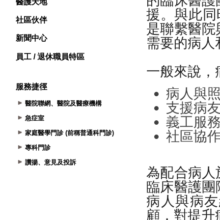
醫護天地
社區伙伴
新聞中心
員工 / 退休職員特區
服務捷徑
醫院聯網、醫院及醫療機構
急症室
家庭醫學門診 (前稱普通科門診)
專科門診
讚揚、意見及投訴