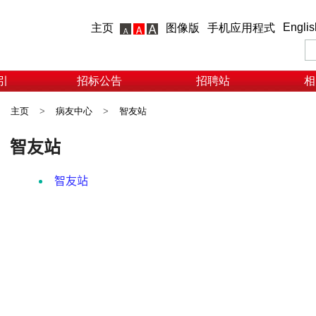
Englis
主页
图像版
手机应用程式
引
招标公告
招聘站
相
主页
>
病友中心
>
智友站