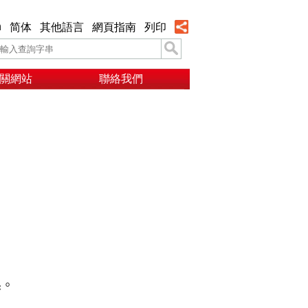
h
简体
其他語言
網頁指南
列印
關網站
聯絡我們