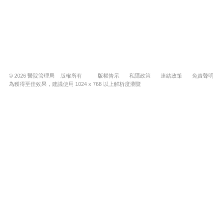
© 2026 醫院管理局 版權所有
版權告示
私隱政策
連結政策
免責聲明
為獲得至佳效果，建議使用 1024 x 768 以上解析度瀏覽