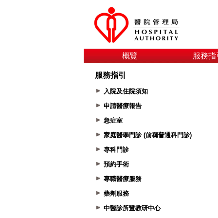
概覽
服務指
服務指引
入院及住院須知
申請醫療報告
急症室
家庭醫學門診 (前稱普通科門診)
專科門診
預約手術
專職醫療服務
藥劑服務
中醫診所暨教研中心