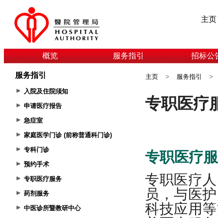
主页
概览
服务指引
招标公
服务指引
主页
>
服务指引
>
入院及住院须知
申请医疗报告
急症室
家庭医学门诊 (前称普通科门诊)
专科门诊
预约手术
专职医疗服务
药剂服务
中医诊所暨教研中心