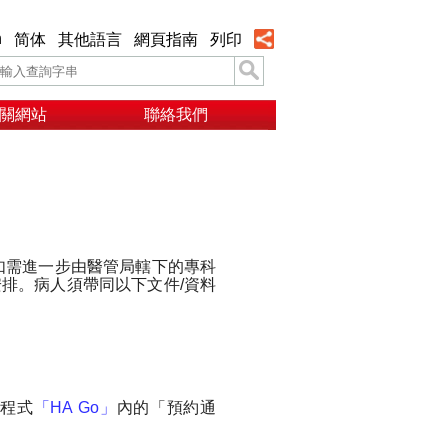
h
简体
其他語言
網頁指南
列印
關網站
聯絡我們