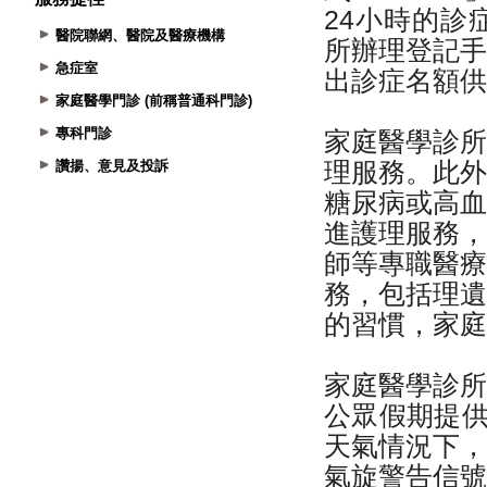
醫院聯網、醫院及醫療機構
急症室
家庭醫學門診 (前稱普通科門診)
專科門診
讚揚、意見及投訴