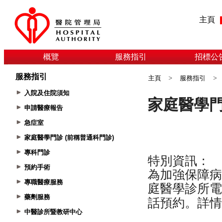
主頁
概覽
服務指引
招標公
服務指引
主頁
>
服務指引
>
入院及住院須知
申請醫療報告
急症室
家庭醫學門診 (前稱普通科門診)
專科門診
預約手術
專職醫療服務
藥劑服務
中醫診所暨教研中心