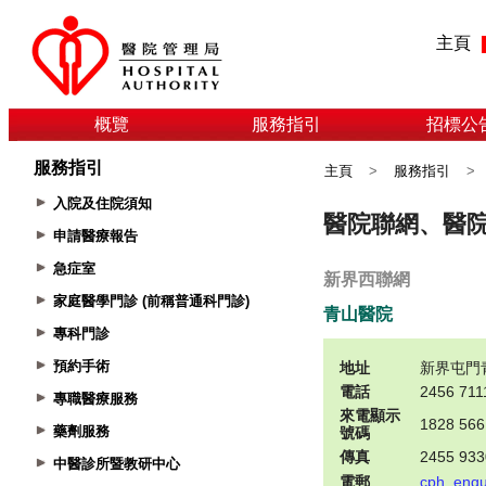
主頁
概覽
服務指引
招標公
服務指引
主頁
>
服務指引
>
入院及住院須知
申請醫療報告
急症室
家庭醫學門診 (前稱普通科門診)
專科門診
預約手術
專職醫療服務
藥劑服務
中醫診所暨教研中心