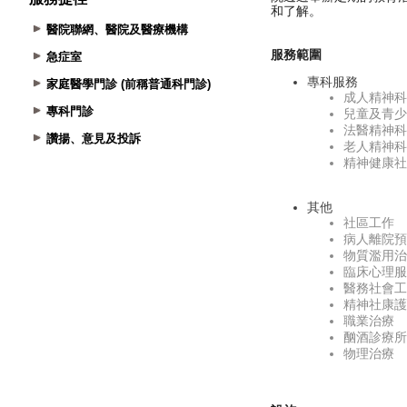
醫院聯網、醫院及醫療機構
急症室
家庭醫學門診 (前稱普通科門診)
專科門診
讚揚、意見及投訴