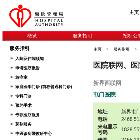
主页
概览
服务指引
招标公
服务指引
主页
>
服务指引
>
入院及住院须知
申请医疗报告
急症室
家庭医学门诊 (前称普通科门诊)
专科门诊
预约手术
专职医疗服务
药剂服务
中医诊所暨教研中心