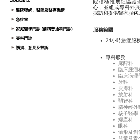
醫院聯網、醫院及醫療機構
急症室
家庭醫學門診 (前稱普通科門診)
專科門診
讚揚、意見及投訴