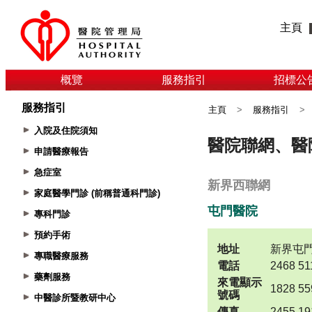
主頁
概覽
服務指引
招標公
服務指引
主頁
>
服務指引
>
入院及住院須知
申請醫療報告
急症室
家庭醫學門診 (前稱普通科門診)
專科門診
預約手術
專職醫療服務
藥劑服務
中醫診所暨教研中心