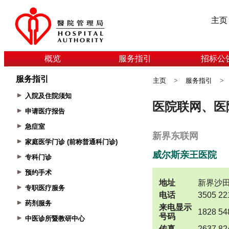
主页
概览
服务指引
招标公
服务指引
主页
>
服务指引
>
入院及住院须知
申请医疗报告
急症室
家庭医学门诊 (前称普通科门诊)
专科门诊
预约手术
专职医疗服务
药剂服务
中医诊所暨教研中心