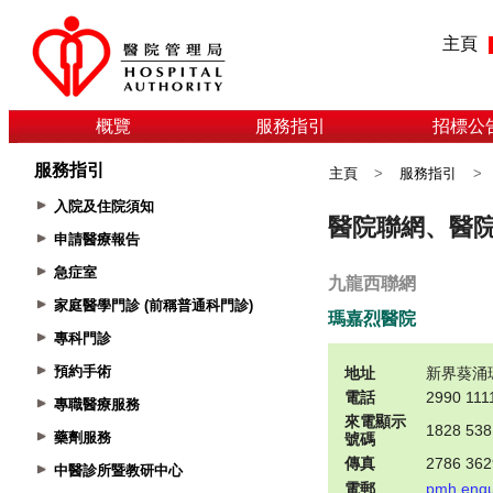
主頁
概覽
服務指引
招標公
服務指引
主頁
>
服務指引
>
入院及住院須知
申請醫療報告
急症室
家庭醫學門診 (前稱普通科門診)
專科門診
預約手術
專職醫療服務
藥劑服務
中醫診所暨教研中心