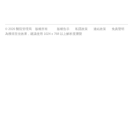
© 2026 醫院管理局 版權所有
版權告示
私隱政策
連結政策
免責聲明
為獲得至佳效果，建議使用 1024 x 768 以上解析度瀏覽