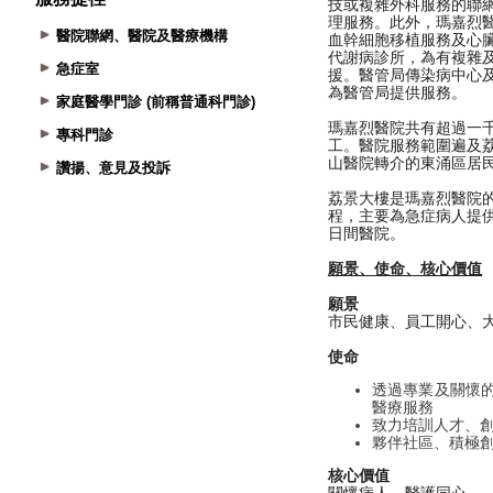
醫院聯網、醫院及醫療機構
急症室
家庭醫學門診 (前稱普通科門診)
專科門診
讚揚、意見及投訴