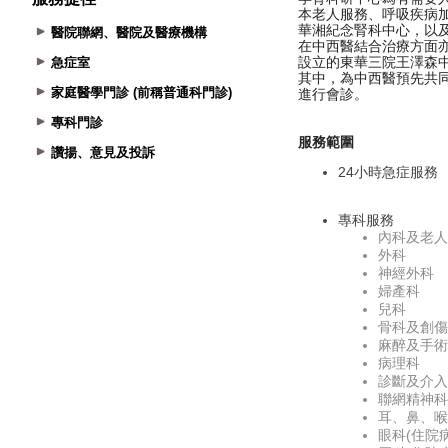
醫院聯網、醫院及醫療機構
急症室
家庭醫學門診 (前稱普通科門診)
專科門診
讚揚、意見及投訴