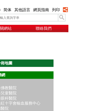
h
简体
其他語言
網頁指南
列印
關網站
聯絡我們