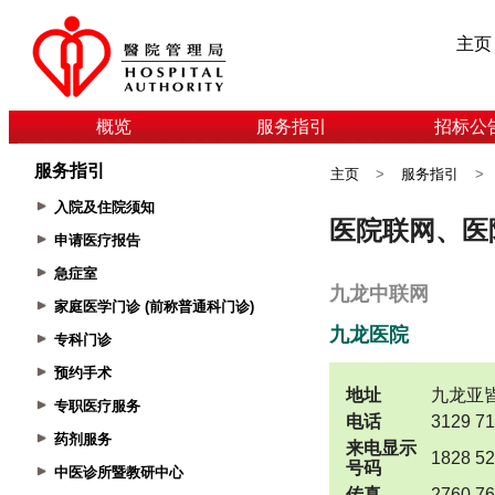
主页
概览
服务指引
招标公
服务指引
主页
>
服务指引
>
入院及住院须知
申请医疗报告
急症室
家庭医学门诊 (前称普通科门诊)
专科门诊
预约手术
专职医疗服务
药剂服务
中医诊所暨教研中心