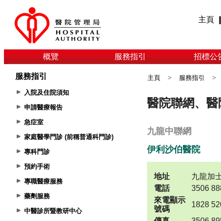
主頁
概覽
服務指引
招標公
服務指引
主頁
>
服務指引
>
入院及住院須知
申請醫療報告
急症室
家庭醫學門診 (前稱普通科門診)
專科門診
預約手術
專職醫療服務
藥劑服務
中醫診所暨教研中心