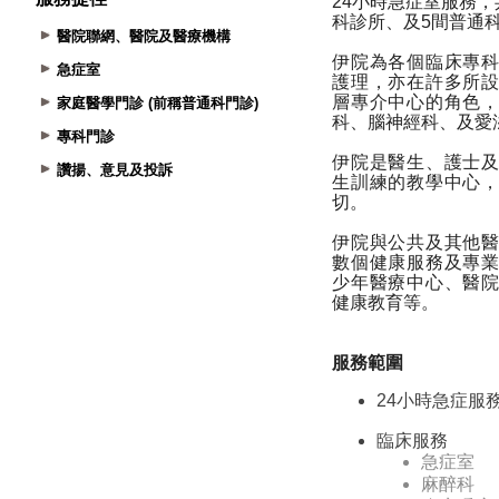
醫院聯網、醫院及醫療機構
急症室
家庭醫學門診 (前稱普通科門診)
專科門診
讚揚、意見及投訴