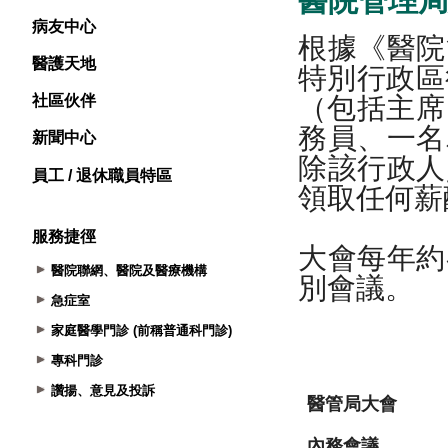
病友中心
醫護天地
社區伙伴
新聞中心
員工 / 退休職員特區
服務捷徑
醫院聯網、醫院及醫療機構
急症室
家庭醫學門診 (前稱普通科門診)
專科門診
讚揚、意見及投訴