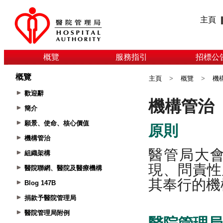
主頁
概覽
服務指引
招標公
概覽
主頁
>
概覽
>
機
歡迎辭
簡介
願景、使命、核心價值
機構管治
組織架構
醫院聯網、醫院及醫療機構
Blog 147B
捐款予醫院管理局
醫院管理局附例